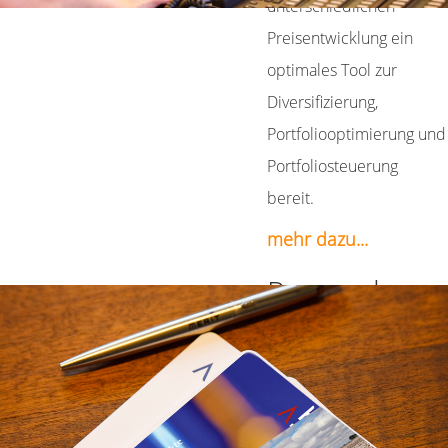
unterschiedlichen
Individuell abgestimmte
Preisentwicklung ein
steuerliche Lösungen für
optimales Tool zur
Alternative Investments
Diversifizierung,
und Rohstoffe
Portfoliooptimierung und
Portfoliosteuerung
bereit.
mehr dazu...
Research
Wir bieten über die
übliche
Marktberichterstattung
hinaus ein weites