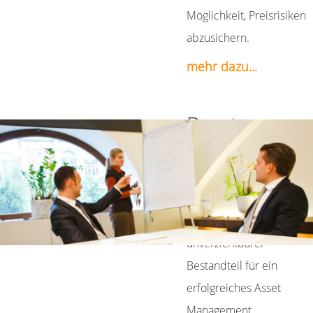
Möglichkeit, Preisrisiken
abzusichern.
mehr dazu...
Beratungsser
Individuell abgestimmte
steuerliche Lösungen für
Alternative Investments
und Rohstoffe sind ein
unverzichtbarer
Bestandteil für ein
erfolgreiches Asset
Management.