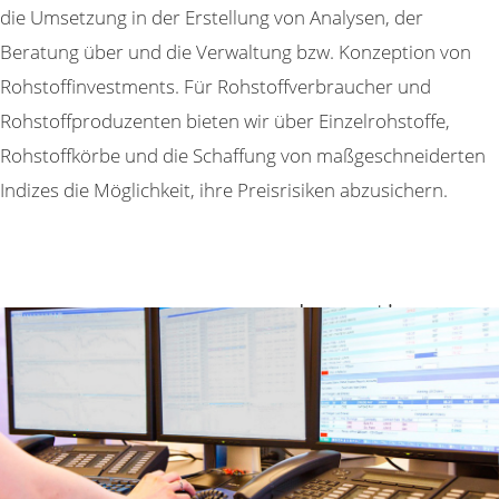
Marktanalysewerkzeugen
die Umsetzung in der Erstellung von Analysen, der
und individuell abgestimmt
Beratung über und die Verwaltung bzw. Konzeption von
Spezialberichten
Rohstoffinvestments. Für Rohstoffverbraucher und
Rohstoffproduzenten bieten wir über Einzelrohstoffe,
Rohstoffkörbe und die Schaffung von maßgeschneiderten
Hedging
Indizes die Möglichkeit, ihre Preisrisiken abzusichern.
Über Einzelrohstoffe, Rohst
und Schaffung von maßges
Investieren
Indizes zur Absicherung Ihre
in Rohstoffe
Rohstoffe stellen
aufgrund ihrer Vielfalt
Beratungsservi
und völlig