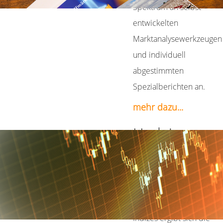
Spektrum an selbst
entwickelten
Marktanalysewerkzeugen
und individuell
abgestimmten
Spezialberichten an.
mehr dazu...
Hedging
Über Einzelrohstoffe,
Rohstoffkörbe und die
Schaffung von
maßgeschneiderten
Indizes ergibt sich die