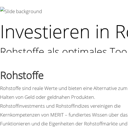
Investieren in 
Rohstoffe als optimales Too
Diversifizierung, Portfolioo
und Portfoliosteuerung.
Rohstoffe
Rohstoffe sind reale Werte und bieten eine Alternative zum
Research
Halten von Geld oder geldnahen Produkten.
Rohstoffinvestments und Rohstoffindizes vereinigen die
Kernkompetenzen von MERIT – fundiertes Wissen über das
Breites Spektrum an
Funktionieren und die Eigenheiten der Rohstoffmärkte und