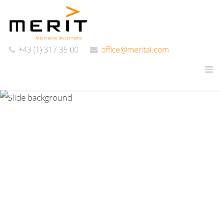
+43 (1) 317 35 00
office@meritai.com
Rohstoffe
Reale Werte
Investieren in Rohstoffe
und Sachwerte als zusätzlic
nicht korrelierte Anlagekate