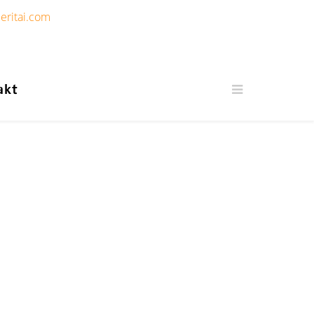
eritai.com
akt