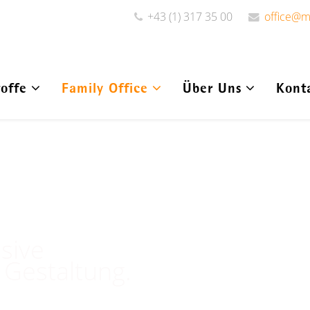
+43 (1) 317 35 00
office@m
offe
Family Office
Über Uns
Kont
sive
 Gestaltung.