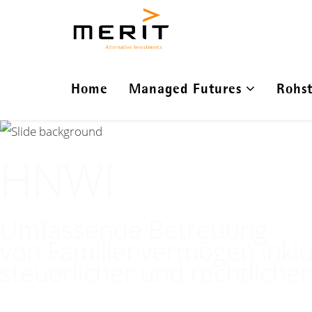
Home
Managed Futures
Rohst
HNWI
Umfassende Betreuung
von Familienvermögen inklu
steuerlicher und rechtlicher